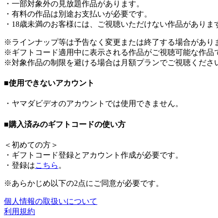
・一部対象外の見放題作品があります。
・有料の作品は別途お支払いが必要です。
・18歳未満のお客様には、ご視聴いただけない作品がありま
※ラインナップ等は予告なく変更または終了する場合があり
※ギフトコード適用中に表示される作品がご視聴可能な作品
※対象作品の制限を避ける場合は月額プランでご視聴くださ
■使用できないアカウント
・ヤマダビデオのアカウントでは使用できません。
■購入済みのギフトコードの使い方
＜
初めての方
＞
・ギフトコード登録とアカウント作成が必要です。
・登録は
こちら
。
※あらかじめ以下の2点にご同意が必要です。
個人情報の取扱いについて
利用規約