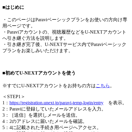
■はじめに
・このページはParaviベーシックプランをお使いの方向け専
用ページです。
・Paraviアカウントの、視聴履歴などをU-NEXTアカウント
へ引き継ぐ方法を説明します。
・引き継ぎ完了後、U-NEXTサービス内でParaviベーシック
プランをお楽しみいただけます。
■初めてU-NEXTアカウントを使う
※すでにU-NEXTアカウントをお持ちの方は
こちら
。
＜
STEP1
＞
1：
https://registration.unext.jp/paravi-temp-login/entry
を表示。
2：Paraviに登録していたメールアドレスを入力。
3：［送信］を選択しメールを送信。
4：2のアドレスに届いたメールを確認。
5：4に記載された手続き用ページへアクセス。