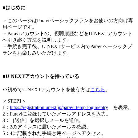
■はじめに
・このページはParaviベーシックプランをお使いの方向け専
用ページです。
・Paraviアカウントの、視聴履歴などをU-NEXTアカウント
へ引き継ぐ方法を説明します。
・手続き完了後、U-NEXTサービス内でParaviベーシックプ
ランをお楽しみいただけます。
■U-NEXTアカウントを持っている
※初めてU-NEXTアカウントを使う方は
こちら
。
＜
STEP1
＞
1：
https://registration.unext.jp/paravi-temp-login/entry
を表示。
2：Paraviに登録していたメールアドレスを入力。
3：［送信］を選択しメールを送信。
4：2のアドレスに届いたメールを確認。
5：4に記載された手続き用ページへアクセス。