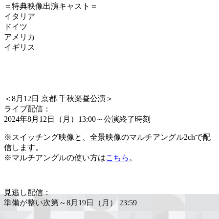
＝特典映像出演キャスト＝
イタリア
ドイツ
アメリカ
イギリス
＜
8月12日 京都 千秋楽昼公演
＞
ライブ配信：
2024年8月12日（月）13:00～公演終了時刻
※スイッチング映像と、全景映像のマルチアングル2chで配
信します。
※マルチアングルの使い方は
こちら
。
見逃し配信：
準備が整い次第～8月19日（月） 23:59