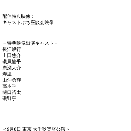
配信特典映像：
キャストぷち座談会映像
＝特典映像出演キャスト＝
長江崚行
上田悠介
磯貝龍乎
廣瀬大介
寿里
山沖勇輝
高本学
樋口裕太
磯野亨
＜
9月8日 東京 大千秋楽昼公演
＞