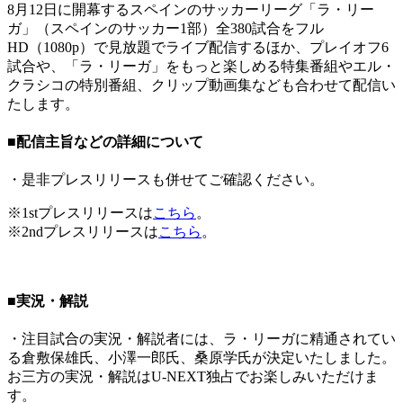
8月12日に開幕するスペインのサッカーリーグ「ラ・リー
ガ」（スペインのサッカー1部）全380試合をフル
HD（1080p）で見放題でライブ配信するほか、プレイオフ6
試合や、「ラ・リーガ」をもっと楽しめる特集番組やエル・
クラシコの特別番組、クリップ動画集なども合わせて配信い
たします。
■配信主旨などの詳細について
・是非プレスリリースも併せてご確認ください。
※1stプレスリリースは
こちら
。
※2ndプレスリリースは
こちら
。
■実況・解説
・注目試合の実況・解説者には、ラ・リーガに精通されてい
る倉敷保雄氏、小澤一郎氏、桑原学氏が決定いたしました。
お三方の実況・解説はU-NEXT独占でお楽しみいただけま
す。